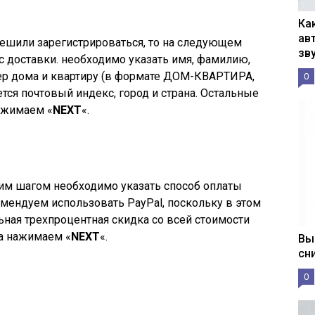
Ка
ав
ешили зарегистрироваться, то на следующем
зв
с доставки. необходимо указать имя, фамилию,
ер дома и квартиру (в формате ДОМ-КВАРТИРА,
0
тся почтовый индекс, город и страна. Остальные
ажимаем «
NEXT
«.
м шагом необходимо указать способ оплаты
омендуем использовать PayPal, поскольку в этом
ьная трехпроцентная скидка со всей стоимости
ва нажимаем «
NEXT
«.
Вы
сн
0