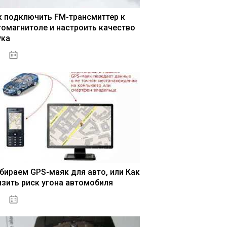
к подключить FM-трансмиттер к
томагнитоле и настроить качество
ука
04.01.2021
бираем GPS-маяк для авто, или Как
изить риск угона автомобиля
04.01.2021