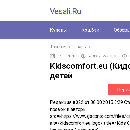
Vesali.ru
Купоны
Кэшбэк
Обзор
Главная
›
Товары
›
17.11.2020
Андрей Смирнов
Kidscomfort.eu (Ки
детей
Перей
Редакция #322 от 30.08.2015 3:29 С
правок и авторы
src=»https://www.gsconto.com/files/
alt=»kidscomfort.eu logo» title=»Kids