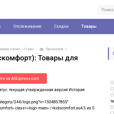
ы
Отслеживание
Скидки
Товары
Время чтения: ~13 мин.
Просмотров: 1
дскомфорт): Товары для
ти на AliExpress.com
татус: текущая утвержденная версия История
т
category/244/logo.png?v=1504857855″
 Comfort» class=»logo-main» />kidscomfort.eu
4.5 из 5