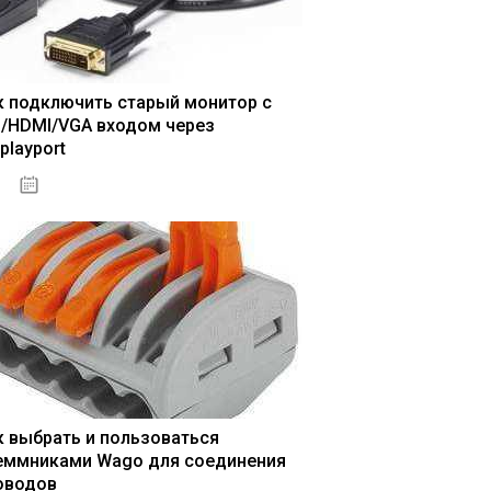
к подключить старый монитор с
I/HDMI/VGA входом через
playport
04.01.2021
к выбрать и пользоваться
еммниками Wago для соединения
оводов