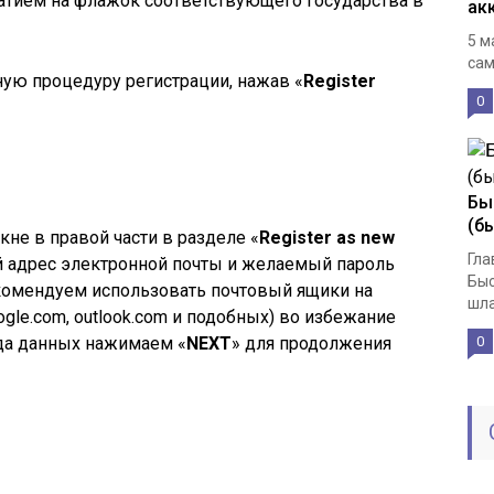
тием на флажок соответствующего государства в
ак
5 м
сам
ую процедуру регистрации, нажав «
Register
0
Бы
(б
кне в правой части в разделе «
Register as new
Гла
й адрес электронной почты и желаемый пароль
Быс
рекомендуем использовать почтовый ящики на
шла
gle.com, outlook.com и подобных) во избежание
да данных нажимаем «
NEXT
» для продолжения
0