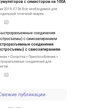
кумуляторов с симистором на 100А
ая 2019, 07:36 Все необходимое для
одельной точечной сварки...
05.10.2020
строразъемные соединения
ыстросъемы) с самозапиранием
вная > Оснастка > Приспособления >
троразъемные соединения для
нгов...
26.11.2020
Свежие публикации