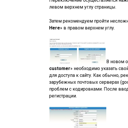
Переключение осуществляется нажа
левом верхнем углу страницы.
Затем рекомендуем пройти несложн
Here
» в правом верхнем углу.
В новом о
customer
» необходимо указать сво
для доступа к сайту. Как обычно, 
зарубежных почтовых серверах (goo
проблем с кодировками. После вво
регистрации.