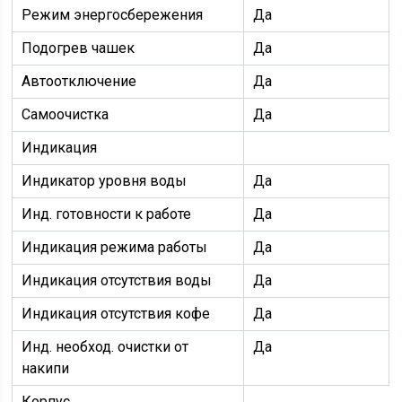
Режим энергосбережения
Да
Подогрев чашек
Да
Автоотключение
Да
Самоочистка
Да
Индикация
Индикатор уровня воды
Да
Инд. готовности к работе
Да
Индикация режима работы
Да
Индикация отсутствия воды
Да
Индикация отсутствия кофе
Да
Инд. необход. очистки от
Да
накипи
Корпус