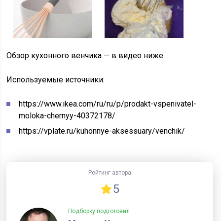
Обзор кухонного венчика — в видео ниже.
Используемые источники:
https://www.ikea.com/ru/ru/p/prodakt-vspenivatel-
moloka-chernyy-40372178/
https://vplate.ru/kuhonnye-aksessuary/venchik/
Рейтинг автора
5
Подборку подготовил