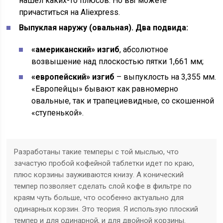
нашел каких-то плюсов. Но вы можете
причаститься на Aliexpress.
Выпуклая наружу (овальная). Два подвида:
«американский» изгиб
, абсолютное
возвышение над плоскостью пятки 1,661 мм;
«европейский» изгиб
– выпуклость на 3,355 мм.
«Европейцы» бывают как равномерно
овальные, так и трапециевидные, со скошенной
«ступенькой».
Разработаны такие темперы с той мыслью, что
зачастую пробой кофейной таблетки идет по краю,
плюс корзины зауживаются книзу. А конический
темпер позволяет сделать слой кофе в фильтре по
краям чуть больше, что особенно актуально для
одинарных корзин. Это теория. Я использую плоский
темпер и для одинарной, и для двойной корзины.