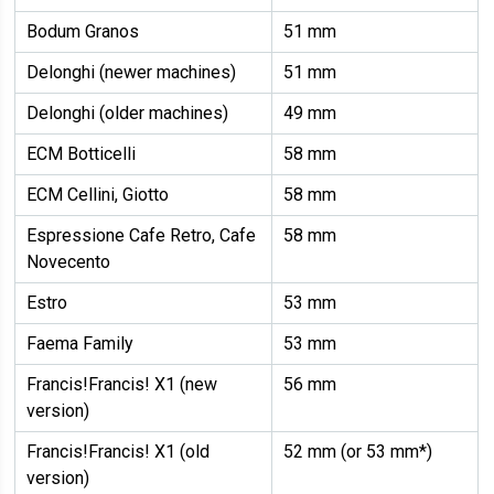
Bodum Granos
51 mm
Delonghi (newer machines)
51 mm
Delonghi (older machines)
49 mm
ECM Botticelli
58 mm
ECM Cellini, Giotto
58 mm
Espressione Cafe Retro, Cafe
58 mm
Novecento
Estro
53 mm
Faema Family
53 mm
Francis!Francis! X1 (new
56 mm
version)
Francis!Francis! X1 (old
52 mm (or 53 mm*)
version)