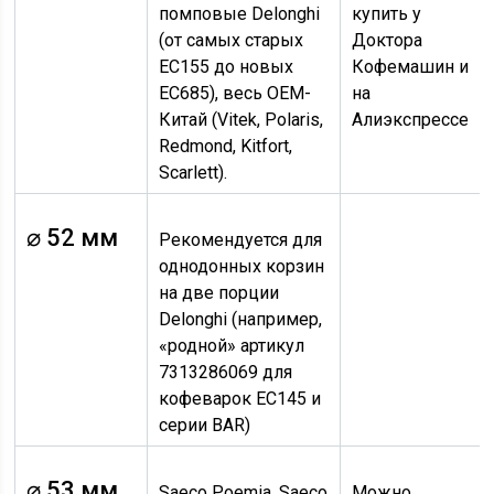
помповые Delonghi
купить у
(от самых старых
Доктора
EC155 до новых
Кофемашин и
EC685), весь OEM-
на
Китай (Vitek, Polaris,
Алиэкспрессе
Redmond, Kitfort,
Scarlett).
⌀ 52 мм
Рекомендуется для
однодонных корзин
на две порции
Delonghi (например,
«родной» артикул
7313286069 для
кофеварок EC145 и
серии BAR)
⌀ 53 мм
Saeco Poemia, Saeco
Можно