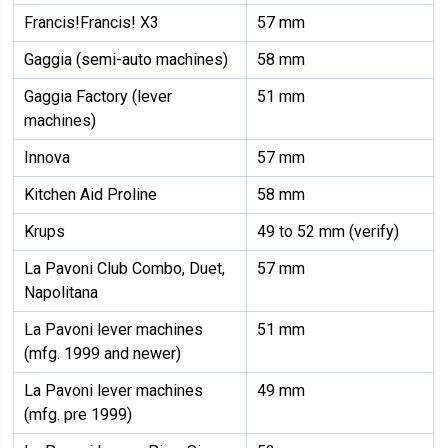
Francis!Francis! X3
57 mm
Gaggia (semi-auto machines)
58 mm
Gaggia Factory (lever
51 mm
machines)
Innova
57 mm
Kitchen Aid Proline
58 mm
Krups
49 to 52 mm (verify)
La Pavoni Club Combo, Duet,
57 mm
Napolitana
La Pavoni lever machines
51 mm
(mfg. 1999 and newer)
La Pavoni lever machines
49 mm
(mfg. pre 1999)