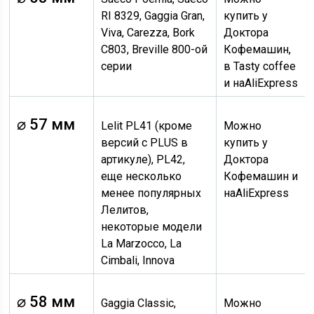
RI 8329, Gaggia Gran,
купить у
Viva, Carezza, Bork
Доктора
C803, Breville 800-ой
Кофемашин,
серии
в Tasty coffee
и наAliExpress
⌀ 57 мм
Lelit PL41 (кроме
Можно
версий с PLUS в
купить у
артикуле), PL42,
Доктора
еще несколько
Кофемашин и
менее популярных
наAliExpress
Лелитов,
некоторые модели
La Marzocco, La
Cimbali, Innova
⌀ 58 мм
Gaggia Classic,
Можно