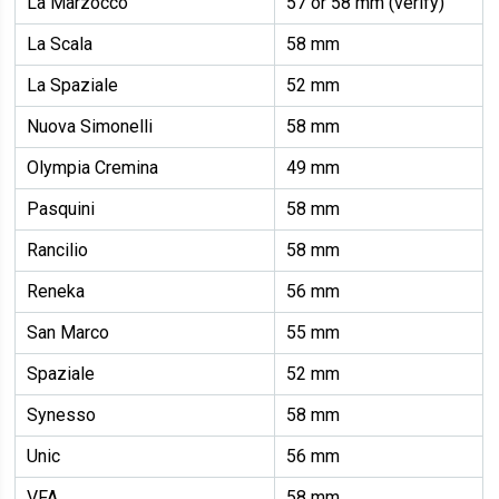
La Marzocco
57 or 58 mm (verify)
La Scala
58 mm
La Spaziale
52 mm
Nuova Simonelli
58 mm
Olympia Cremina
49 mm
Pasquini
58 mm
Rancilio
58 mm
Reneka
56 mm
San Marco
55 mm
Spaziale
52 mm
Synesso
58 mm
Unic
56 mm
VFA
58 mm