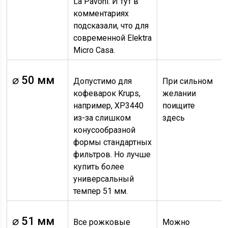
La Pavoni. И тут в
комментариях
подсказали, что для
современной Elektra
Micro Casa.
⌀ 50 мм
Допустимо для
При сильном
кофеварок Krups,
желании
например, XP3440
поищите
из-за слишком
здесь
конусообразной
формы стандартных
фильтров. Но лучше
купить более
универсальный
темпер 51 мм.
⌀ 51 мм
Все рожковые
Можно